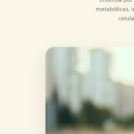
metabólicas, i
celul