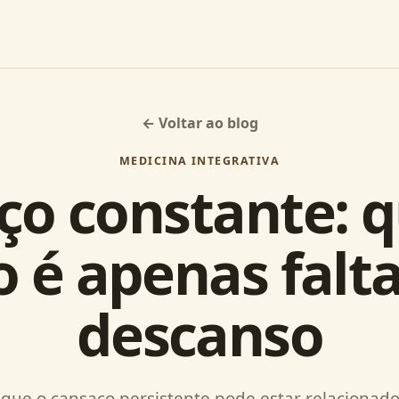
← Voltar ao blog
MEDICINA INTEGRATIVA
ço constante: 
 é apenas falt
descanso
que o cansaço persistente pode estar relacionado